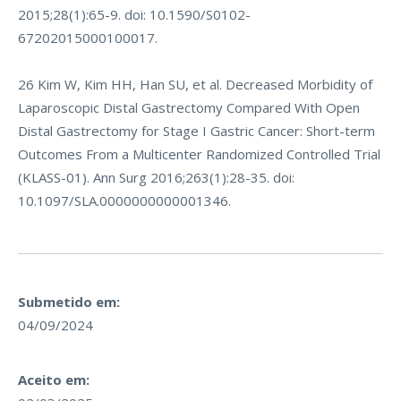
2015;28(1):65-9. doi: 10.1590/S0102-
67202015000100017.
26 Kim W, Kim HH, Han SU, et al. Decreased Morbidity of
Laparoscopic Distal Gastrectomy Compared With Open
Distal Gastrectomy for Stage I Gastric Cancer: Short-term
Outcomes From a Multicenter Randomized Controlled Trial
(KLASS-01). Ann Surg 2016;263(1):28-35. doi:
10.1097/SLA.0000000000001346.
Submetido em:
04/09/2024
Aceito em: