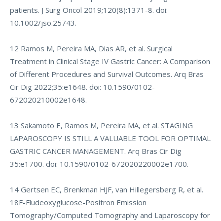
patients. J Surg Oncol 2019;120(8):1371-8. doi:
10.1002/jso.25743.
12 Ramos M, Pereira MA, Dias AR, et al. Surgical
Treatment in Clinical Stage IV Gastric Cancer: A Comparison
of Different Procedures and Survival Outcomes. Arq Bras
Cir Dig 2022;35:e1648. doi: 10.1590/0102-
672020210002e1648.
13 Sakamoto E, Ramos M, Pereira MA, et al. STAGING
LAPAROSCOPY IS STILL A VALUABLE TOOL FOR OPTIMAL
GASTRIC CANCER MANAGEMENT. Arq Bras Cir Dig
35:e1700. doi: 10.1590/0102-672020220002e1700.
14 Gertsen EC, Brenkman HJF, van Hillegersberg R, et al.
18F-Fludeoxyglucose-Positron Emission
Tomography/Computed Tomography and Laparoscopy for