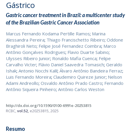
Gástrico
Gastric cancer treatment in Brazil: a multicenter study
of the Brazilian Gastric Cancer Association
Marcus Fernando Kodama Pertille Ramos
;
Marina
Alessandra Pereira
;
Thiago Francischetto Ribeiro
;
Oddone
Braghiroli Neto
;
Felipe José Fernandez Coimbra
;
Marco
Antônio Gonçalves Rodrigues
;
Flavio Duarte Sabino
;
Ulysses Ribeiro Junior
;
Ronaldo Mafia Cuenca
;
Felipe
Carvalho Victer
;
Flávio Daniel Saavedra Tomasich
;
Geraldo
Ishak
;
Antonio Nocchi Kalil
;
Álvaro Antônio Bandeira Ferraz
;
Luis Fernando Moreira
;
Claudemiro Quireze Junior
;
Nelson
Adami Andreollo
;
Osvaldo Antônio Prado Castro
;
Fernando
Antônio Siqueira Pinheiro
;
Antônio Carlos Weston
http://dx.doi.org/10.1590/0100-6991e-20253815
RCBC,
vol.52,
e20253815, 2025
Resumo