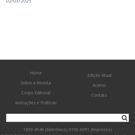
02/03/2025
Home
Edição Atual
Sobre a Revista
Acervo
Corpo Editorial
Contato
Instruções e Políticas
1809-4546 (Eletrônico) 0100-6991 (Impresso)