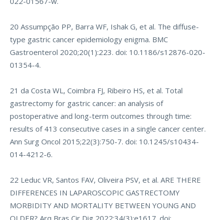
022-01567-w.
20 Assumpção PP, Barra WF, Ishak G, et al. The diffuse-
type gastric cancer epidemiology enigma. BMC
Gastroenterol 2020;20(1):223. doi: 10.1186/s12876-020-
01354-4.
21 da Costa WL, Coimbra FJ, Ribeiro HS, et al. Total
gastrectomy for gastric cancer: an analysis of
postoperative and long-term outcomes through time:
results of 413 consecutive cases in a single cancer center.
Ann Surg Oncol 2015;22(3):750-7. doi: 10.1245/s10434-
014-4212-6.
22 Leduc VR, Santos FAV, Oliveira PSV, et al. ARE THERE
DIFFERENCES IN LAPAROSCOPIC GASTRECTOMY
MORBIDITY AND MORTALITY BETWEEN YOUNG AND
OLDER? Arq Bras Cir Dig 2022;34(3):e1617. doi: