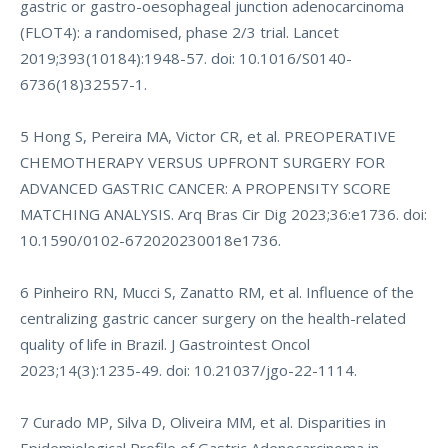
gastric or gastro-oesophageal junction adenocarcinoma
(FLOT4): a randomised, phase 2/3 trial. Lancet
2019;393(10184):1948-57. doi: 10.1016/S0140-
6736(18)32557-1.
5 Hong S, Pereira MA, Victor CR, et al. PREOPERATIVE
CHEMOTHERAPY VERSUS UPFRONT SURGERY FOR
ADVANCED GASTRIC CANCER: A PROPENSITY SCORE
MATCHING ANALYSIS. Arq Bras Cir Dig 2023;36:e1736. doi:
10.1590/0102-672020230018e1736.
6 Pinheiro RN, Mucci S, Zanatto RM, et al. Influence of the
centralizing gastric cancer surgery on the health-related
quality of life in Brazil. J Gastrointest Oncol
2023;14(3):1235-49. doi: 10.21037/jgo-22-1114.
7 Curado MP, Silva D, Oliveira MM, et al. Disparities in