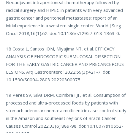
Neoadjuvant intraperitoneal chemotherapy followed by
radical surgery and HIPEC in patients with very advanced
gastric cancer and peritoneal metastases: report of an
initial experience in a western single center. World J Surg
Oncol 2018;16(1):62. doi: 10.1186/s12957-018-1363-0.
18 Costa L, Santos JOM, Miyajima NT, et al. EFFICACY
ANALYSIS OF ENDOSCOPIC SUBMUCOSAL DISSECTION
FOR THE EARLY GASTRIC CANCER AND PRECANCEROUS
LESIONS. Arq Gastroenterol 2022;59(3):421-7. doi:
10.1590/S0004-2803.20220300075.
19 Peres SV, Silva DRM, Coimbra FJF, et al. Consumption of
processed and ultra-processed foods by patients with
stomach adenocarcinoma: a multicentric case-control study
in the Amazon and southeast regions of Brazil. Cancer
Causes Control 2022;33(6):889-98. doi: 10.1007/s10552-