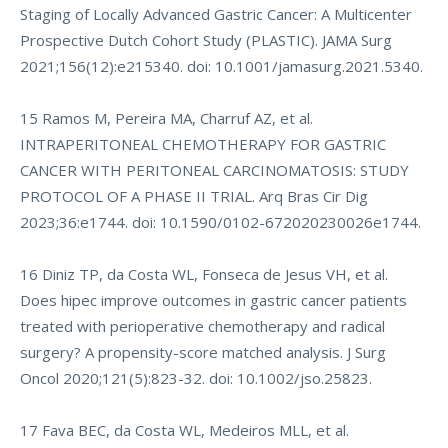
Staging of Locally Advanced Gastric Cancer: A Multicenter
Prospective Dutch Cohort Study (PLASTIC). JAMA Surg
2021;156(12):e215340. doi: 10.1001/jamasurg.2021.5340.
15 Ramos M, Pereira MA, Charruf AZ, et al.
INTRAPERITONEAL CHEMOTHERAPY FOR GASTRIC
CANCER WITH PERITONEAL CARCINOMATOSIS: STUDY
PROTOCOL OF A PHASE II TRIAL. Arq Bras Cir Dig
2023;36:e1744. doi: 10.1590/0102-672020230026e1744.
16 Diniz TP, da Costa WL, Fonseca de Jesus VH, et al.
Does hipec improve outcomes in gastric cancer patients
treated with perioperative chemotherapy and radical
surgery? A propensity-score matched analysis. J Surg
Oncol 2020;121(5):823-32. doi: 10.1002/jso.25823.
17 Fava BEC, da Costa WL, Medeiros MLL, et al.