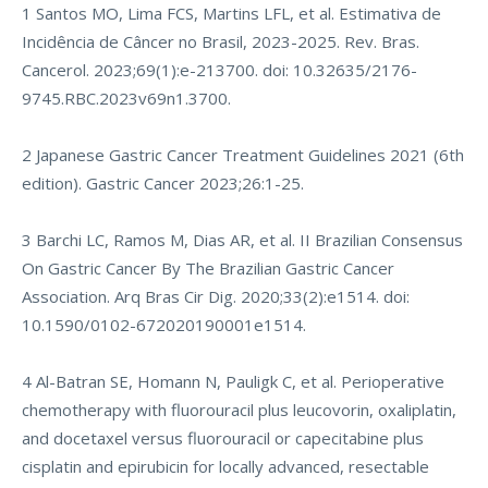
1 Santos MO, Lima FCS, Martins LFL, et al. Estimativa de
Incidência de Câncer no Brasil, 2023-2025. Rev. Bras.
Cancerol. 2023;69(1):e-213700. doi: 10.32635/2176-
9745.RBC.2023v69n1.3700.
2 Japanese Gastric Cancer Treatment Guidelines 2021 (6th
edition). Gastric Cancer 2023;26:1-25.
3 Barchi LC, Ramos M, Dias AR, et al. II Brazilian Consensus
On Gastric Cancer By The Brazilian Gastric Cancer
Association. Arq Bras Cir Dig. 2020;33(2):e1514. doi:
10.1590/0102-672020190001e1514.
4 Al-Batran SE, Homann N, Pauligk C, et al. Perioperative
chemotherapy with fluorouracil plus leucovorin, oxaliplatin,
and docetaxel versus fluorouracil or capecitabine plus
cisplatin and epirubicin for locally advanced, resectable