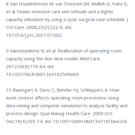
8 Van Houdenhoven M, van Oostrum JM, Wullink G, Hans E,
et al. Fewer intensive care unit refusals and a higher
capacity utilization by using a cyclic surgical case schedule. J
Crit Care. 2008;23(2):222-6. doi:
10.1016/j.jcrc.2007.07.002.
9 Vansteenkiste N, et al. Reallocation of operating room
capacity using the due-time model. Med Care.
2012;50(9):779-84. doi:
10.1097/MLR.0b013e3182549eb9.
10 Baumgart A, Denz C, Bender HJ, Schleppers A. How
work context affects operating room processes: using
data mining and computer simulation to analyze facility and
process design. Qual Manag Health Care. 2009 Oct-
Dec;18(4):305-14. doi: 10.1097/QMH.0b013e3181bee2c6.