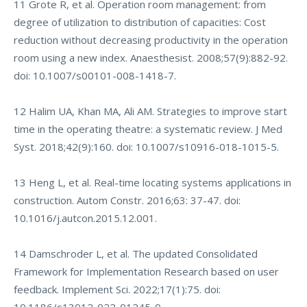
11 Grote R, et al. Operation room management: from
degree of utilization to distribution of capacities: Cost
reduction without decreasing productivity in the operation
room using a new index. Anaesthesist. 2008;57(9):882-92.
doi: 10.1007/s00101-008-1418-7.
12 Halim UA, Khan MA, Ali AM. Strategies to improve start
time in the operating theatre: a systematic review. J Med
Syst. 2018;42(9):160. doi: 10.1007/s10916-018-1015-5.
13 Heng L, et al. Real-time locating systems applications in
construction. Autom Constr. 2016;63: 37-47. doi:
10.1016/j.autcon.2015.12.001.
14 Damschroder L, et al. The updated Consolidated
Framework for Implementation Research based on user
feedback. Implement Sci. 2022;17(1):75. doi: