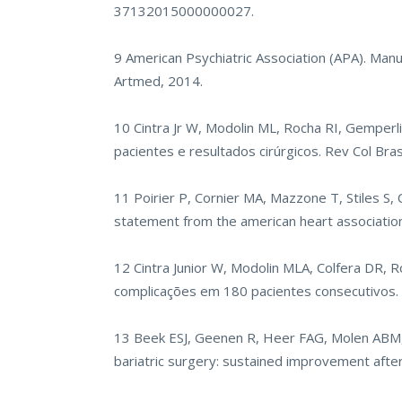
37132015000000027.
9 American Psychiatric Association (APA). Manu
Artmed, 2014.
10 Cintra Jr W, Modolin ML, Rocha RI, Gemperli
pacientes e resultados cirúrgicos. Rev Col B
11 Poirier P, Cornier MA, Mazzone T, Stiles S, C
statement from the american heart association
12 Cintra Junior W, Modolin MLA, Colfera DR, Ro
complicações em 180 pacientes consecutivos. 
13 Beek ESJ, Geenen R, Heer FAG, Molen ABM, R
bariatric surgery: sustained improvement afte