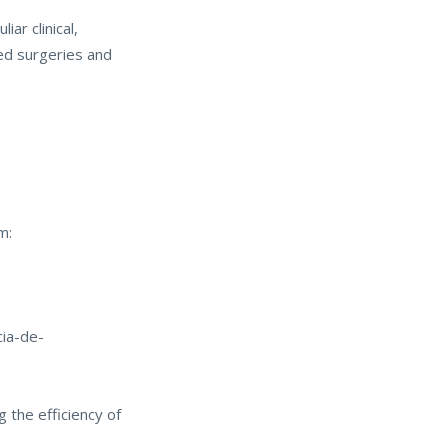
ar clinical,
ted surgeries and
m:
cia-de-
g the efficiency of