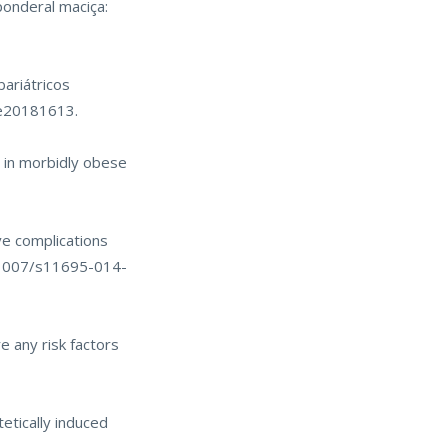
ponderal maciça:
bariátricos
1e20181613.
s in morbidly obese
ve complications
10.1007/s11695-014-
e any risk factors
etically induced