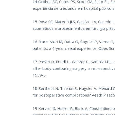
14 Orpheu SC, Colins PS, Scpel GA, Saito FL, F
experiência de três anos em hospital público
15 Rosa SC, Macedo JLS, Casulari LA, Canedo LR
submetidos a procedimentos em cirurgia plást
16 Fraccalvieri M, Datta G, Bogetti P, Verna G
patients: a 4-year clinical experience. Obes S
17 Parvizi D, Friedl H, Wurzer P, Kamolz LP, Le
after body-contouring surgery: a retrospectiv
1559-5.
18 Bertheuil N, Thienot S, Huguier V, Ménard C,
for postoperative complications? Aesth Plast
19 Kerviler S, Husler R, Banic A, Constantinesc