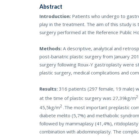
Abstract
Introduction:
Patients who undergo to gastro
play in the treatment. The aim of this study is
surgery performed at the Reference Public Hos
Methods:
A descriptive, analytical and retro
post-bariatric plastic surgery from January 
surgery following Roux-Y gastroplasty were s
plastic surgery, medical complications and como
Results:
316 patients (297 female, 19 male) 
2
at the time of plastic surgery was 27,39kg/m
2
45,5kg/m
.The most important preplastic como
diabete melito (5,7%) and methabolic syndro
followed by mammaplasy (41,4%), ritidoplasty (
combination with abdominoplasty. The complic