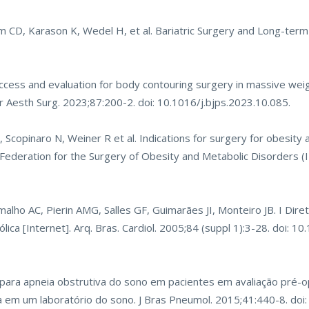
m CD, Karason K, Wedel H, et al. Bariatric Surgery and Long-term
access and evaluation for body contouring surgery in massive weig
str Aesth Surg. 2023;87:200-2. doi: 10.1016/j.bjps.2023.10.085.
, Scopinaro N, Weiner R et al. Indications for surgery for obesity
 Federation for the Surgery of Obesity and Metabolic Disorders (
ho AC, Pierin AMG, Salles GF, Guimarães JI, Monteiro JB. I Diretr
a [Internet]. Arq. Bras. Cardiol. 2005;84 (suppl 1):3-28. doi: 1
 para apneia obstrutiva do sono em pacientes em avaliação pré-op
a em um laboratório do sono. J Bras Pneumol. 2015;41:440-8. do