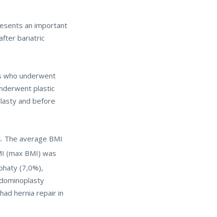
resents an important
fter bariatric
nts who underwent
nderwent plastic
lasty and before
s. The average BMI
MI (max BMI) was
phaty (7,0%),
bdominoplasty
ad hernia repair in