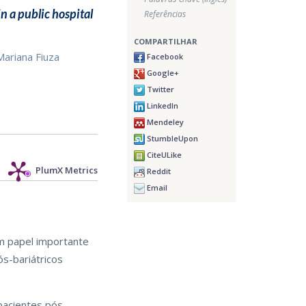
in a public hospital
Referências
COMPARTILHAR
Mariana Fiuza
Facebook
Google+
Twitter
LinkedIn
Mendeley
StumbleUpon
CiteULike
PlumX Metrics
Reddit
Email
m papel importante
ós-bariátricos
 pacientes pós-