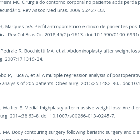
erreira MC. Cirurgia do contorno corporal no paciente após perda 
 secundário. Rev Assoc Med Bras. 2009;55:427-33.
, Marques JVA. Perfil antropométrico e clínico de pacientes pós-
ica. Rev Col Bras Cir. 2018;45(2):e1613. doi: 10.1590/0100-699
, Pedrale R, Bocchiotti MA, et al. Abdominoplasty after weight los
urg. 2007;17:1319-24.
bo P, Tuca A, et al. A multiple regression analysis of postoperati
e analysis of 205 patients. Obes Surg. 2015;25:1482-90. . doi: 
 Waltier E. Medial thighplasty after massive weight loss: Are ther
 Surg. 2014;38:63-8. doi: 10.1007/s00266-013-0245-7.
u MA. Body contouring surgery following bariatric surgery and diet