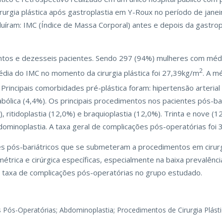
urgia plástica após gastroplastia em Y-Roux no período de jane
luíram: IMC (Índice de Massa Corporal) antes e depois da gastrop
ntos e dezesseis pacientes. Sendo 297 (94%) mulheres com méd
2
dia do IMC no momento da cirurgia plástica foi 27,39kg/m
. A m
. Principais comorbidades pré-plástica foram: hipertensão arterial
bólica (4,4%). Os principais procedimentos nos pacientes pós-bar
 ritidoplastia (12,0%) e braquioplastia (12,0%). Trinta e nove (
ominoplastia. A taxa geral de complicações pós-operatórias foi 
es pós-bariátricos que se submeteram a procedimentos em cirurg
métrica e cirúrgica específicas, especialmente na baixa prevalên
 e taxa de complicações pós-operatórias no grupo estudado.
ões Pós-Operatórias; Abdominoplastia; Procedimentos de Cirurgia Plást