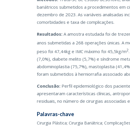
bariátricos submetidos a procedimentos em cir
dezembro de 2023. As variáveis analisadas inc
comorbidades e taxa de complicações.
Resultados:
A amostra estudada foi de treze
anos submetidas a 268 operações únicas. A mé
2
peso foi 47,44kg e IMC máximo foi 45,5kg/m
(7,0%), diabete melito (5,7%) e síndrome meta
abdominoplastia (75,7%), mastoplastia (41,4%),
foram submetidos à herniorrafia associado abd
Conclusão:
Perfil epidemiológico dos pacient
apresentaram características clínicas, antropo
residuais, no número de cirurgias associadas
Palavras-chave
Cirurgia Plástica; Cirurgia Bariátrica; Complicaç