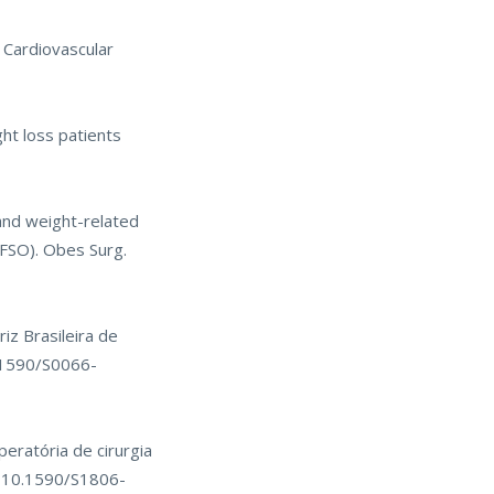
 Cardiovascular
ht loss patients
 and weight-related
IFSO). Obes Surg.
iz Brasileira de
0.1590/S0066-
eratória de cirurgia
i: 10.1590/S1806-