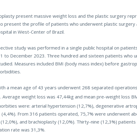
plasty present massive weight loss and the plastic surgery rep
 to present the profile of patients who underwent plastic surgery a
pital in West-Center of Brazil.
spective study was performed in a single public hospital on patie
2011 to December 2023. Three hundred and sixteen patients who u
tudied. Measures included BMI (body mass index) before gastrop
rbidities.
with a mean age of 43 years underwent 268 separated operation
. Average weight loss was 47,44kg and mean pre-weight loss B
rbities were: arterial hypertension (12,7%), degenerative artro
m (4,4%). From 316 patients operated, 75,7% were underwent a
12,0%), and brachioplasty (12,0%). Thirty-nine (12,3%) patients h
ation rate was 31,3%.