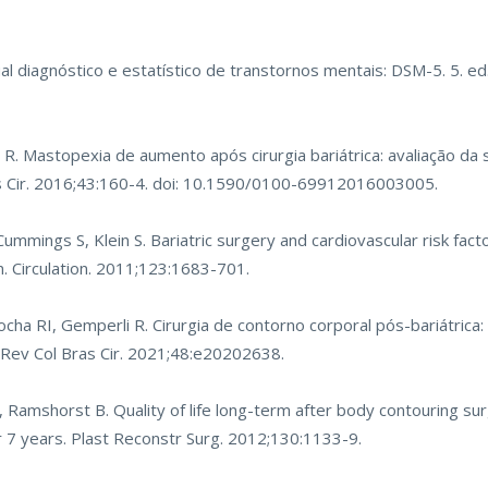
al diagnóstico e estatístico de transtornos mentais: DSM-5. 5. ed
 R. Mastopexia de aumento após cirurgia bariátrica: avaliação da 
ras Cir. 2016;43:160-4. doi: 10.1590/0100-69912016003005.
ummings S, Klein S. Bariatric surgery and cardiovascular risk factor
. Circulation. 2011;123:1683-701.
cha RI, Gemperli R. Cirurgia de contorno corporal pós-bariátrica:
Rev Col Bras Cir. 2021;48:e20202638.
amshorst B. Quality of life long-term after body contouring sur
r 7 years. Plast Reconstr Surg. 2012;130:1133-9.