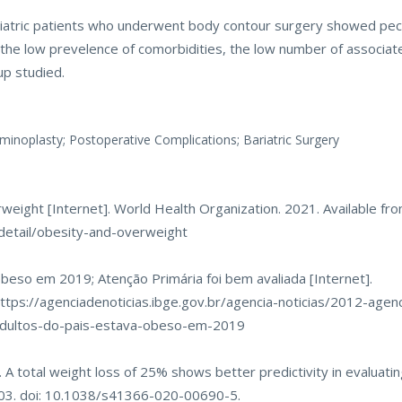
iatric patients who underwent body contour surgery showed peculi
y the low prevelence of comorbidities, the low number of associa
up studied.
ominoplasty; Postoperative Complications; Bariatric Surgery
eight [Internet]. World Health Organization. 2021. Available fro
etail/obesity-and-overweight
beso em 2019; Atenção Primária foi bem avaliada [Internet].
ttps://agenciadenoticias.ibge.gov.br/agencia-noticias/2012-agen
adultos-do-pais-estava-obeso-em-2019
l. A total weight loss of 25% shows better predictivity in evaluatin
-403. doi: 10.1038/s41366-020-00690-5.