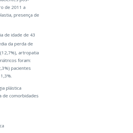
iro de 2011 a
lastia, presença de
ia de idade de 43
édia da perda de
 (12,7%), artropatia
iátricos foram:
12,3%) pacientes
31,3%.
ia plástica
cia de comorbidades
ica