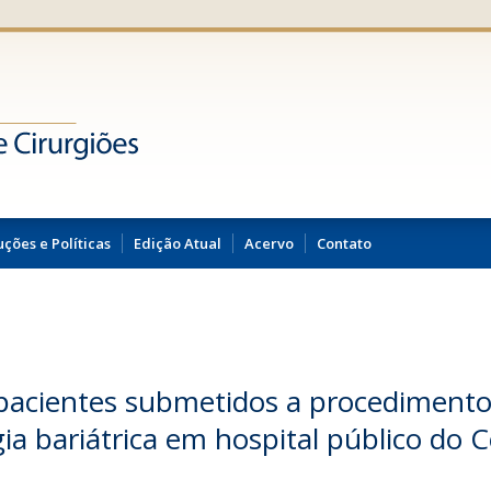
uções e Políticas
Edição Atual
Acervo
Contato
 de pacientes submetidos a procediment
rgia bariátrica em hospital público do