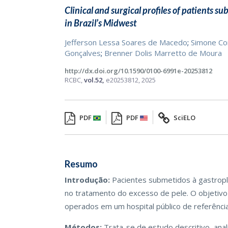
Clinical and surgical profiles of patients su
in Brazil’s Midwest
Jefferson Lessa Soares de Macedo
;
Simone Co
Gonçalves
;
Brenner Dolis Marretto de Moura
http://dx.doi.org/10.1590/0100-6991e-20253812
RCBC,
vol.52,
e20253812, 2025
PDF
PDF
SciELO
Resumo
Introdução:
Pacientes submetidos à gastropla
no tratamento do excesso de pele. O objetivo d
operados em um hospital público de referência
Métodos:
Trata-se de estudo descritivo, anal