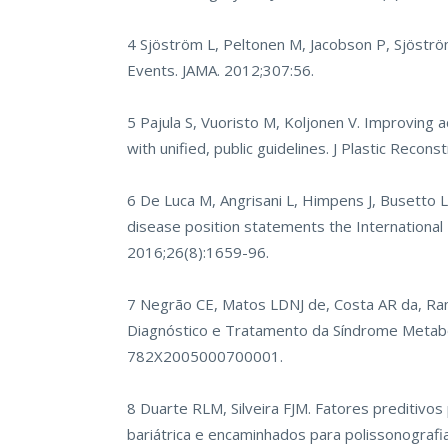
4 Sjöström L, Peltonen M, Jacobson P, Sjöströ
Events. JAMA. 2012;307:56.
5 Pajula S, Vuoristo M, Koljonen V. Improving 
with unified, public guidelines. J Plastic Recon
6 De Luca M, Angrisani L, Himpens J, Busetto L
disease position statements the International
2016;26(8):1659-96.
7 Negrão CE, Matos LDNJ de, Costa AR da, Ramal
Diagnóstico e Tratamento da Síndrome Metabólic
782X2005000700001.
8 Duarte RLM, Silveira FJM. Fatores preditivos
bariátrica e encaminhados para polissonografi