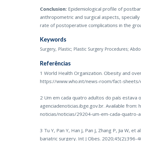
Conclusion:
Epidemiological profile of postbar
anthropometric and surgical aspects, speciall
rate of postoperative complications in the gro
Keywords
Surgery, Plastic; Plastic Surgery Procedures; Abd
Referências
1 World Health Organization. Obesity and overw
https://www.who.int/news-room/fact-sheets/d
2 Um em cada quatro adultos do país estava o
agenciadenoticias.ibge.gov.br. Available from:
h
noticias/noticias/29204-um-em-cada-quatro-
3 Tu Y, Pan Y, Han J, Pan J, Zhang P, Jia W, et a
bariatric surgery. Int J Obes. 2020;45(2):396