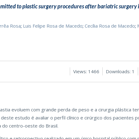
bmitted to plastic surgery procedures after bariatric surgery 
rrêa Rosa
;
Luis Felipe Rosa de Macedo
;
Cecília Rosa de Macedo
;
Views: 1466
Downloads: 1
stia evoluem com grande perda de peso e a cirurgia plástica te
este estudo é avaliar o perfil clínico e cirúrgico dos pacientes p
 do centro-oeste do Brasil.
ítico e retrospectivo realizado em um único hospital público com