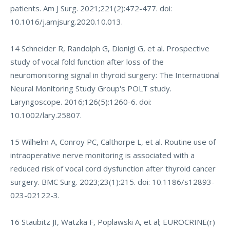
patients. Am J Surg. 2021;221(2):472-477. doi:
10.1016/j.amjsurg.2020.10.013.
14 Schneider R, Randolph G, Dionigi G, et al. Prospective
study of vocal fold function after loss of the
neuromonitoring signal in thyroid surgery: The International
Neural Monitoring Study Group's POLT study.
Laryngoscope. 2016;126(5):1260-6. doi:
10.1002/lary.25807.
15 Wilhelm A, Conroy PC, Calthorpe L, et al. Routine use of
intraoperative nerve monitoring is associated with a
reduced risk of vocal cord dysfunction after thyroid cancer
surgery. BMC Surg. 2023;23(1):215. doi: 10.1186/s12893-
023-02122-3.
16 Staubitz JI, Watzka F, Poplawski A, et al; EUROCRINE(r)