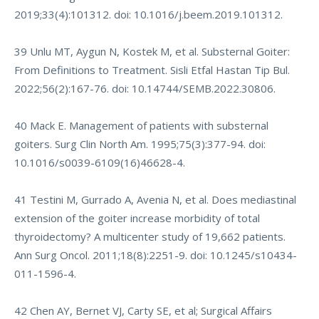
2019;33(4):101312. doi: 10.1016/j.beem.2019.101312.
39 Unlu MT, Aygun N, Kostek M, et al. Substernal Goiter:
From Definitions to Treatment. Sisli Etfal Hastan Tip Bul.
2022;56(2):167-76. doi: 10.14744/SEMB.2022.30806.
40 Mack E. Management of patients with substernal
goiters. Surg Clin North Am. 1995;75(3):377-94. doi:
10.1016/s0039-6109(16)46628-4.
41 Testini M, Gurrado A, Avenia N, et al. Does mediastinal
extension of the goiter increase morbidity of total
thyroidectomy? A multicenter study of 19,662 patients.
Ann Surg Oncol. 2011;18(8):2251-9. doi: 10.1245/s10434-
011-1596-4.
42 Chen AY, Bernet VJ, Carty SE, et al; Surgical Affairs