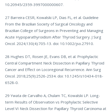
10.20945/2359-3997000000607.
27 Barreira CESR, Kowalski LP, Dias FL, et al. Guideline
From the Brazilian Society of Surgical Oncology and
Brazilian College of Surgeons in Preventing and Managing
Acute Hypoparathyroidism After Thyroid Surgery. J Surg
Oncol. 2024;130(4):705-13. doi: 10.1002/jso.27910.
28 Hughes DT, Rosen JE, Evans DB, et al. Prophylactic
Central Compartment Neck Dissection in Papillary Thyroid
Cancer and Effect on Locoregional Recurrence. Ann Surg
Oncol. 2018;25(9):2526-2534. doi: 10.1245/s10434-018-
6528-0.
29 Ywata de Carvalho A, Chulam TC, Kowalski LP. Long-
term Results of Observation vs Prophylactic Selective
Level VI Neck Dissection for Papillary Thyroid Carcinoma at